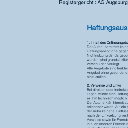
Registergericht : AG Augsburg
Haftungsaus
1. Inhalt des Onlineangeb
Der Autor übernimmt keinerl
Haftungsansprüche gegen d
Nichtnutzung der dargebot
wurden, sind grundsätzlic
Verschulden vorliegt.
Alle Angebote sind freible
Angebot ohne gesonderte A
einzustellen.
2. Verweise und Links
Bei direkten oder indirek
liegen, würde eine Haftung
es ihm technisch möglich 
Der Autor erklärt hiermit 
erkennbar waren. Auf die a
der Autor keinerlei Einflus
nach der Linksetzung verän
Verweise sowie für Fremde
in allen anderen Formen vo