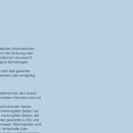
stellten Informationen.
rch die Nutzung oder
mationen verursacht
grob fahrlässiges
en oder das gesamte
tweise oder endgültig
ngsbereiches des Autors
 Inhalten Kenntnis hat und
 verlinkenden Seiten
n/verknüpften Seiten hat
n /verknüpften Seiten, die
otes gesetzten Links und
nissen, Mailinglisten und
, fehlerhafte oder