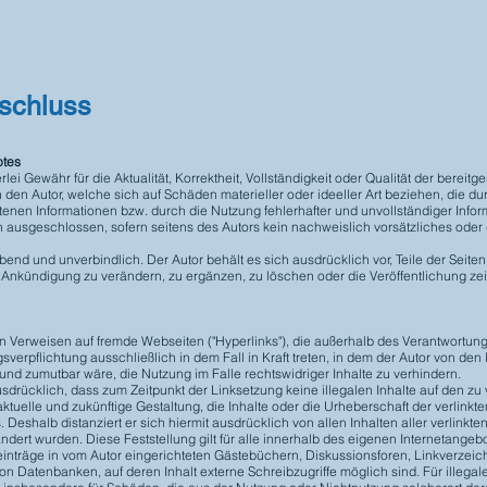
schluss
otes
ei Gewähr für die Aktualität, Korrektheit, Vollständigkeit oder Qualität der bereitge
en Autor, welche sich auf Schäden materieller oder ideeller Art beziehen, die du
enen Informationen bzw. durch die Nutzung fehlerhafter und unvollständiger Infor
h ausgeschlossen, sofern seitens des Autors kein nachweislich vorsätzliches oder 
ibend und unverbindlich. Der Autor behält es sich ausdrücklich vor, Teile der Seit
nkündigung zu verändern, zu ergänzen, zu löschen oder die Veröffentlichung zei
ten Verweisen auf fremde Webseiten ("Hyperlinks"), die außerhalb des Verantwortu
sverpflichtung ausschließlich in dem Fall in Kraft treten, in dem der Autor von den
und zumutbar wäre, die Nutzung im Falle rechtswidriger Inhalte zu verhindern.
ausdrücklich, dass zum Zeitpunkt der Linksetzung keine illegalen Inhalte auf den zu
ktuelle und zukünftige Gestaltung, die Inhalte oder die Urheberschaft der verlinkte
s. Deshalb distanziert er sich hiermit ausdrücklich von allen Inhalten aller verlinkte
dert wurden. Diese Feststellung gilt für alle innerhalb des eigenen Internetangeb
inträge in vom Autor eingerichteten Gästebüchern, Diskussionsforen, Linkverzeich
n Datenbanken, auf deren Inhalt externe Schreibzugriffe möglich sind. Für illegale