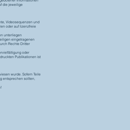
rgebotener Informationen
f die jeweilige
mente, Videosequenzen und
en oder auf lizenzfreie
en unterliegen
eiligen eingetragenen
urch Rechte Dritter
ervielfältigung oder
ruckten Publikationen ist
wiesen wurde. Sofern Teile
g entsprechen sollten,
n!