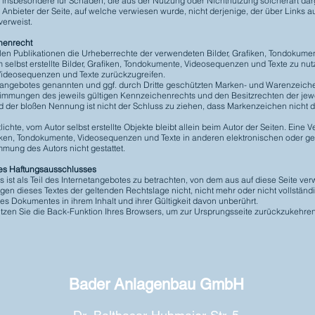
d insbesondere für Schäden, die aus der Nutzung oder Nichtnutzung solcherart da
r Anbieter der Seite, auf welche verwiesen wurde, nicht derjenige, der über Links au
verweist.
chenrecht
n allen Publikationen die Urheberrechte der verwendeten Bilder, Grafiken, Tondoku
 selbst erstellte Bilder, Grafiken, Tondokumente, Videosequenzen und Texte zu nutz
Videosequenzen und Texte zurückzugreifen.
etangebotes genannten und ggf. durch Dritte geschützten Marken- und Warenzeich
immungen des jeweils gültigen Kennzeichenrechts und den Besitzrechten der jew
nd der bloßen Nennung ist nicht der Schluss zu ziehen, dass Markenzeichen nicht d
lichte, vom Autor selbst erstellte Objekte bleibt allein beim Autor der Seiten. Eine V
ken, Tondokumente, Videosequenzen und Texte in anderen elektronischen oder ged
mung des Autors nicht gestattet.
ses Haftungsausschlusses
ist als Teil des Internetangebotes zu betrachten, von dem aus auf diese Seite ver
en dieses Textes der geltenden Rechtslage nicht, nicht mehr oder nicht vollständi
des Dokumentes in ihrem Inhalt und ihrer Gültigkeit davon unberührt.
nutzen Sie die Back-Funktion Ihres Browsers, um zur Ursprungsseite zurückzukehre
Bader Anlagenbau GmbH