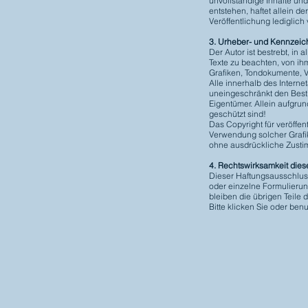
unvollständige Inhalte un
entstehen, haftet allein de
Veröffentlichung lediglich 
3. Urheber- und Kennzei
Der Autor ist bestrebt, i
Texte zu beachten, von ihm
Grafiken, Tondokumente, 
Alle innerhalb des Intern
uneingeschränkt den Best
Eigentümer. Allein aufgru
geschützt sind!
Das Copyright für veröffent
Verwendung solcher Grafi
ohne ausdrückliche Zustim
4. Rechtswirksamkeit die
Dieser Haftungsausschluss 
oder einzelne Formulierung
bleiben die übrigen Teile 
Bitte klicken Sie oder be